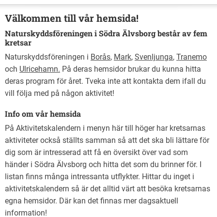
Välkommen till vår hemsida!
Naturskyddsföreningen i Södra Älvsborg består av fem
kretsar
Naturskyddsföreningen i
Borås
,
Mark
,
Svenljunga
,
Tranemo
och
Ulricehamn.
På deras hemsidor brukar du kunna hitta
deras program för året. Tveka inte att kontakta dem ifall du
vill följa med på någon aktivitet!
Info om vår hemsida
På Aktivitetskalendern i menyn här till höger har kretsarnas
aktiviteter också ställts samman så att det ska bli lättare för
dig som är intresserad att få en översikt över vad som
händer i Södra Älvsborg och hitta det som du brinner för. I
listan finns många intressanta utflykter. Hittar du inget i
aktivitetskalendern så är det alltid värt att besöka kretsarnas
egna hemsidor. Där kan det finnas mer dagsaktuell
information!