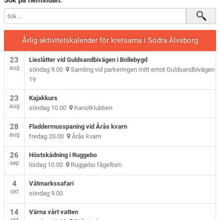
Sök på hemsidan:
Årlig aktivitetskalender för kretsarna i Södra Älvsborg
23
Lieslåtter vid Guldsandbivägen i Bollebygd
aug
söndag 9.00
Samling vid parkeringen mitt emot Guldsandbivägen
19
23
Kajakkurs
aug
söndag 10.00
Kanotklubben
28
Fladdermusspaning vid Årås kvarn
aug
fredag 20.00
Årås kvarn
26
Höstskådning i Ruggebo
sep
lördag 10.00
Ruggebo fågeltorn
4
Våtmarkssafari
okt
söndag 9.00
14
Värna vårt vatten