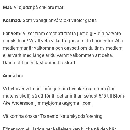
Mat:
Vi bjuder på enklare mat.
Kostnad:
Som vanligt är våra aktiviteter gratis.
För vem:
Vi ser fram emot att träffa just dig – din närvaro
gör skillnad! Vi vill veta vilka frågor som du brinner för. Alla
medlemmar är välkomna och oavsett om du är ny medlem
eller varit med länge är du varmt välkommen att delta.
Däremot har endast ombud rösträtt.
Anmälan:
Vi behöver veta hur många som besöker stämman (för
matens skull) så därför är det anmälan senast 5/5 till Björn-
Åke Andersson,
jimmybjornake@gmail.com
Välkomna önskar Tranemo Naturskyddsförening
För er som vill ladda ner kallelsen kan klicka på den här