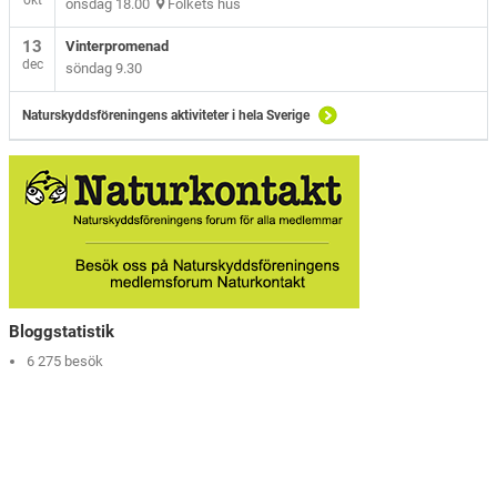
okt
onsdag 18.00
Folkets hus
13
Vinterpromenad
dec
söndag 9.30
Naturskyddsföreningens aktiviteter i hela Sverige
Bloggstatistik
6 275 besök