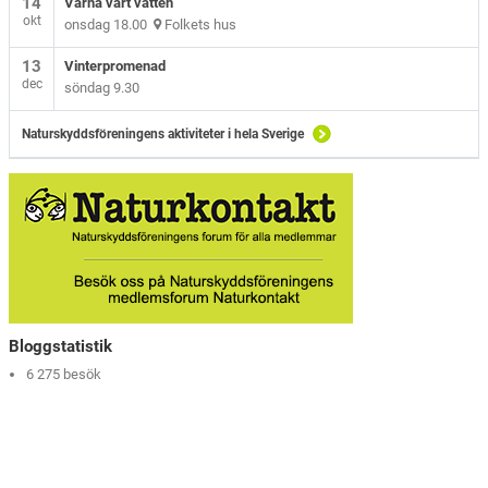
14
Värna vårt vatten
okt
onsdag 18.00
Folkets hus
13
Vinterpromenad
dec
söndag 9.30
Naturskyddsföreningens aktiviteter i hela Sverige
Bloggstatistik
6 275 besök