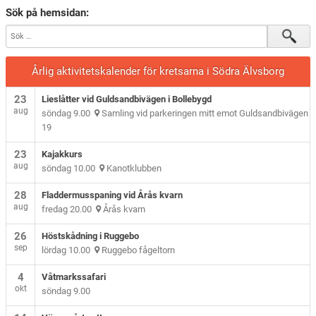
Sök på hemsidan:
Årlig aktivitetskalender för kretsarna i Södra Älvsborg
23
Lieslåtter vid Guldsandbivägen i Bollebygd
aug
söndag 9.00
Samling vid parkeringen mitt emot Guldsandbivägen
19
23
Kajakkurs
aug
söndag 10.00
Kanotklubben
28
Fladdermusspaning vid Årås kvarn
aug
fredag 20.00
Årås kvarn
26
Höstskådning i Ruggebo
sep
lördag 10.00
Ruggebo fågeltorn
4
Våtmarkssafari
okt
söndag 9.00