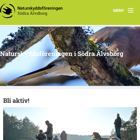
MENY
Hem
Kontakt
Naturskyddsföreningen i Södra Älvsborg
Aktiviteter i Södra Älvsborg
Bli aktiv!
Bli aktiv!